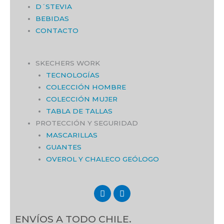
D´STEVIA
BEBIDAS
CONTACTO
SKECHERS WORK
TECNOLOGÍAS
COLECCIÓN HOMBRE
COLECCIÓN MUJER
TABLA DE TALLAS
PROTECCIÓN Y SEGURIDAD
MASCARILLAS
GUANTES
OVEROL Y CHALECO GEÓLOGO
F
I
a
n
c
s
e
t
ENVÍOS A TODO CHILE.
b
a