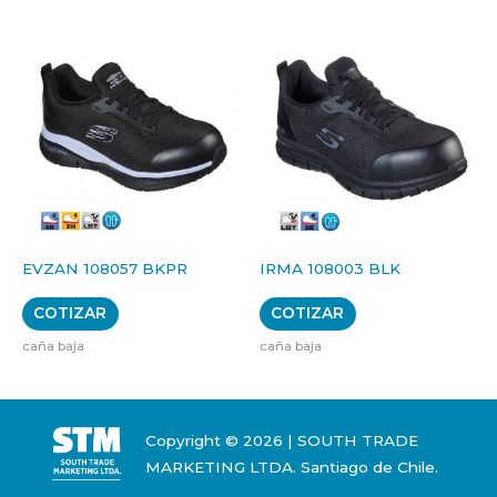
EVZAN 108057 BKPR
IRMA 108003 BLK
COTIZAR
COTIZAR
caña baja
caña baja
Copyright © 2026 | SOUTH TRADE
MARKETING LTDA. Santiago de Chile.