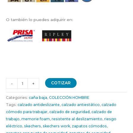
O también lo puedes adquirir en:
COTIZAR
-
+
Categories:
caña baja
,
COLECCIÓN HOMBRE
Tags:
calzado antideslizante
,
calzado antiestático
,
calzado
cómodo para trabajar
,
calzado de seguridad
,
calzado de
trabajo
,
memorie foam
,
resistente al deslizamiento
,
riesgo
eléctrico
,
skechers
,
skechers work
,
zapatos cómodos
,